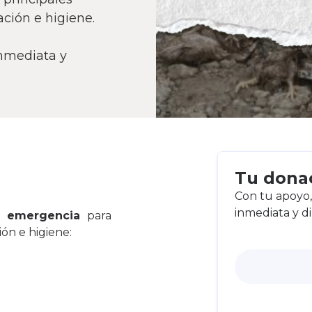
ación e higiene.
inmediata y
Tu dona
Con tu apoyo
inmediata y di
e emergencia
para
ón e higiene: