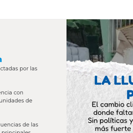
a
ctadas por las
encia con
munidades de
cuencias de las
s principales